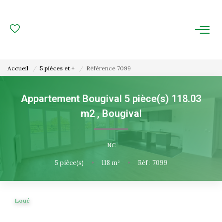
ACHAT
LOCATION
Accueil
5 pièces et +
Référence 7099
ESTIMATION
Appartement Bougival 5 pièce(s) 118.03
m2
,
Bougival
FAIRE GÉRER
Gestion Locative
NC
Gestion De Copropriété
5
pièce(s)
•
118
m²
•
Réf : 7099
NOUS CONNAITRE
Loué
Nos Agences