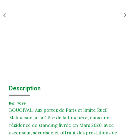
Historique
Nos Valeurs
Nous Rejoindre
Nos Actualités
CONTACT
EXTRANET
Description
Extranet Syndic Et Gestion Locative
Extranet Vendeur/acquéreur
Réf : 7099
Extranet Syndic Estale
BOUGIVAL: Aux portes de Paris et limite Rueil
Malmaison, à la Côte de la Jonchère, dans une
résidence de standing livrée en Mars 2020, avec
ascenseur, sécurisée et offrant des prestations de