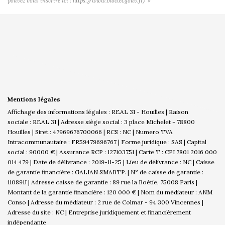
pouvez vous inscrire ici :
https://www.bloctel.gouv.fr/
»
Mentions légales
Affichage des informations légales : REAL 31 - Houilles | Raison
sociale : REAL 31 | Adresse siège social : 3 place Michelet - 78800
Houilles | Siret : 47969676700066 | RCS : NC | Numero TVA
Intracommunautaire : FR59479696767 | Forme juridique : SAS | Capital
social : 90000 € | Assurance RCP : 127103751 |
Carte T : CPI 7801 2016 000
014 479 | Date de délivrance : 2019-11-25 | Lieu de délivrance : NC | Caisse
de garantie financière : GALIAN SMABTP. | N° de caisse de garantie :
110891J | Adresse caisse de garantie : 89 rue la Boétie, 75008 Paris |
Montant de la garantie financière : 120 000 € | Nom du médiateur : ANM
Conso | Adresse du médiateur : 2 rue de Colmar - 94 300 Vincennes |
Adresse du site : NC |
Entreprise juridiquement et financièrement
indépendante