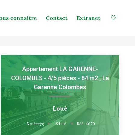
ous connaitre
Contact
Extranet
Appartement LA GARENNE-
COLOMBES - 4/5 pièces - 84 m2
,
La
Garenne Colombes
Loué
84
m²
5
pièce(s)
Réf :
4670