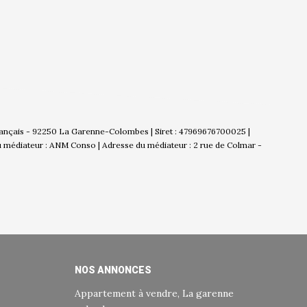
Français - 92250 La Garenne-Colombes | Siret : 47969676700025 |
u médiateur : ANM Conso | Adresse du médiateur : 2 rue de Colmar -
NOS ANNONCES
Appartement à vendre, La garenne