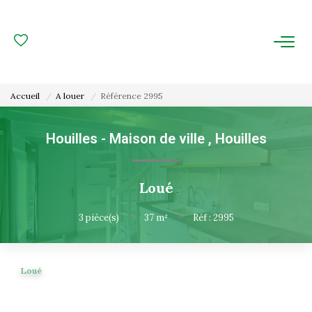
ACHAT
LOCATION
Accueil
A louer
Référence 2995
ESTIMATION
Houilles - Maison de ville
,
Houilles
FAIRE GÉRER
Loué
Gestion Locative
Gestion De Copropriété
3
pièce(s)
•
37
m²
•
Réf : 2995
NOUS CONNAITRE
Loué
Nos Agences