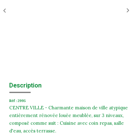
Historique
Nos Valeurs
Nous Rejoindre
Nos Actualités
CONTACT
EXTRANET
Description
Extranet Syndic Et Gestion Locative
Extranet Vendeur/acquéreur
Réf : 2995
CENTRE VILLE - Charmante maison de ville atypique
Extranet Syndic Estale
entièrement rénovée louée meublée, sur 3 niveaux,
composé comme suit : Cuisine avec coin repas, salle
d'eau, accès terrasse.