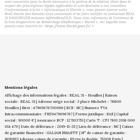
sont conservées pour la durée nécessaire à la gestion de la relation client dans le
respect des prescriptions légales applicables et sont destinées à nos conseillers
Conformément à la loi « informatique et libertés », vous pouvez exercer votre
droit d'accès aux données vous concernant et les faire rectifier en contactant REAL
31 IMMOBILIER maisons-laffitte@real31.fr. Nous vous informons de l'existence de
la liste d'opposition au démarchage téléphonique « Bloctel », sur laquelle vous
pouvez vous inscrire ici :
https://www.bloctel.gouv.fr/
»
Mentions légales
Affichage des informations légales : REAL 31 - Houilles | Raison
sociale : REAL 31 | Adresse siège social : 3 place Michelet - 78800
Houilles | Siret : 47969676700066 | RCS : NC | Numero TVA
Intracommunautaire : FR59479696767 | Forme juridique : SAS | Capital
social : 90000 € | Assurance RCP : 127103751 |
Carte T : CPI 7801 2016 000
014 479 | Date de délivrance : 2019-11-25 | Lieu de délivrance : NC | Caisse
de garantie financière : GALIAN SMABTP. | N° de caisse de garantie :
110891J | Adresse caisse de garantie : 89 rue la Boétie, 75008 Paris |