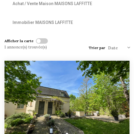
Achat / Vente Maison MAISONS LAFFITTE
Historique
Nos Valeurs
Immobilier MAISONS LAFFITTE
Nous Rejoindre
Nos Actualités
Afficher la carte
1 annonce(s) trouvée(s)
Trier par
CONTACT
EXTRANET
Extranet Syndic Et Gestion Locative
Extranet Vendeur/acquéreur
Extranet Syndic Estale