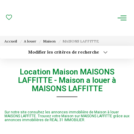
ACHAT
LOCATION
Accueil
A louer
Maison
MAISONS LAFFITTE
ESTIMATION
Modifier les critères de recherche
Type de transaction
Localisation
Acheter
Localisation
FAIRE GÉRER
Location Maison MAISONS
Type de bien
Surface min
Sélectionnez...
LAFFITTE - Maison a louer à
Gestion Locative
MAISONS LAFFITTE
Budget max
Plus de critères
Gestion De Copropriété
Créer une alerte
Sur notre site consultez les annonces immobilière de Maison à louer
NOUS CONNAITRE
MAISONS LAFFITTE. Trouvez votre Maison sur MAISONS LAFFITTE grâce aux
annonces immobilières de REAL 31 IMMOBILIER.
Nos Agences