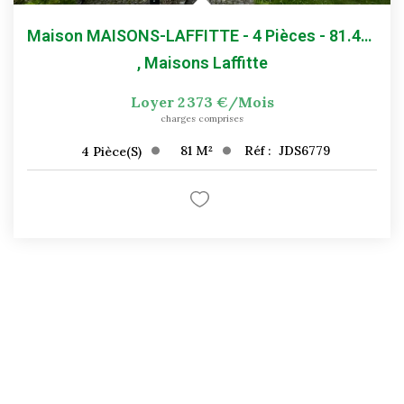
Maison MAISONS-LAFFITTE - 4 Pièces - 81.45 M²
,
Maisons Laffitte
Loyer 2 373 €/mois
charges comprises
81
M²
Réf :
JDS6779
4
Pièce(s)