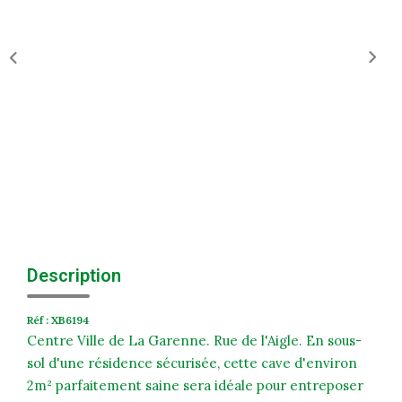
Historique
Nos Valeurs
Nous Rejoindre
Nos Actualités
CONTACT
EXTRANET
Extranet Syndic Et Gestion Locative
Description
Extranet Vendeur/acquéreur
Réf : XB6194
Extranet Syndic Estale
Centre Ville de La Garenne. Rue de l'Aigle. En sous-
sol d'une résidence sécurisée, cette cave d'environ
2m² parfaitement saine sera idéale pour entreposer