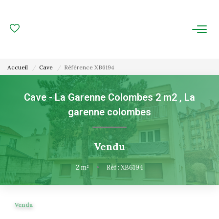
ACHAT
LOCATION
Accueil
Cave
Référence XB6194
ESTIMATION
Cave - La Garenne Colombes 2 m2
,
La
garenne colombes
FAIRE GÉRER
Gestion Locative
Vendu
Gestion De Copropriété
2
m²
•
Réf : XB6194
NOUS CONNAITRE
Vendu
Nos Agences