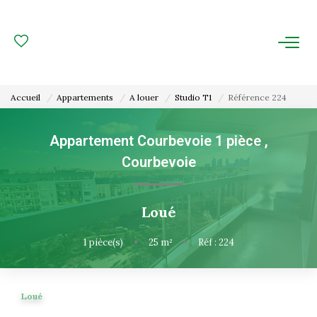
ACHAT
LOCATION
Accueil
Appartements
A louer
Studio T1
Référence 224
ESTIMATION
Appartement Courbevoie 1 pièce
,
Courbevoie
FAIRE GÉRER
Gestion Locative
Loué
Gestion De Copropriété
1
pièce(s)
•
25
m²
•
Réf : 224
NOUS CONNAITRE
Loué
Nos Agences