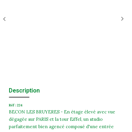
Historique
Nos Valeurs
Nous Rejoindre
Nos Actualités
CONTACT
EXTRANET
Extranet Syndic Et Gestion Locative
Description
Extranet Vendeur/acquéreur
Réf : 224
Extranet Syndic Estale
BECON LES BRUYERES - En étage élevé avec vue
dégagée sur PARIS et la tour Eiffel, un studio
parfaitement bien agencé composé d'une entrée