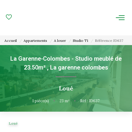
ACHAT
LOCATION
Accueil
Appartements
A louer
Studio T1
Référence JD637
ESTIMATION
La Garenne-Colombes - Studio meublé de
23.50m²
,
La garenne colombes
FAIRE GÉRER
Gestion Locative
Loué
Gestion De Copropriété
1
pièce(s)
•
23
m²
•
Réf : JD637
NOUS CONNAITRE
Loué
Nos Agences