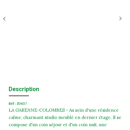
Historique
Nos Valeurs
Nous Rejoindre
Nos Actualités
CONTACT
EXTRANET
Extranet Syndic Et Gestion Locative
Description
Extranet Vendeur/acquéreur
Réf : JD637
Extranet Syndic Estale
LA GARENNE-COLOMBES - Au sein d'une résidence
calme, charmant studio meublé en dernier étage. Il se
compose d'un coin séjour et d'un coin nuit, une