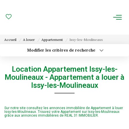
ACHAT
LOCATION
Accueil
A louer
Appartement
Issy-les-Moulineaux
ESTIMATION
Modifier les critères de recherche
Type de transaction
Localisation
Acheter
Localisation
FAIRE GÉRER
Location Appartement Issy-les-
Type de bien
Surface min
Sélectionnez...
Moulineaux - Appartement a louer à
Gestion Locative
Issy-les-Moulineaux
Budget max
Plus de critères
Gestion De Copropriété
Créer une alerte
Sur notre site consultez les annonces immobilière de Appartement à louer
NOUS CONNAITRE
Issy-les-Moulineaux. Trouvez votre Appartement sur Issy-les-Moulineaux
grâce aux annonces immobilières de REAL 31 IMMOBILIER.
Nos Agences