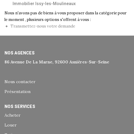
Immobilier Issy-les-Moulineaux
Historique
Nous n'avons pas de biens à vous proposer dans la catégorie pour
Nos Valeurs
le moment , plusieurs options s'offrent à vous :
Nous Rejoindre
Transmettez-nous votre demande
Nos Actualités
NOS AGENCES
CONTACT
86 Avenue De La Marne, 92600 Asnières-Sur-Seine
EXTRANET
Nous contacter
Extranet Syndic Et Gestion Locative
Présentation
Extranet Vendeur/acquéreur
NOS SERVICES
Extranet Syndic Estale
Acheter
Louer