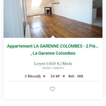
Appartement LA GARENNE COLOMBES - 2 Pièces - 34.47 M2
,
La Garenne Colombes
Loyer 1 050 €/mois
charges comprises
34
M²
Réf :
1011
2
Pièce(s)