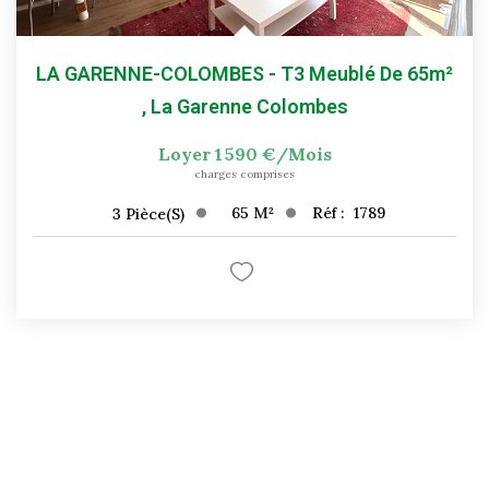
LA GARENNE-COLOMBES - T3 Meublé De 65m²
,
La Garenne Colombes
Loyer 1 590 €/mois
charges comprises
65
M²
Réf :
1789
3
Pièce(s)