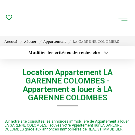
ACHAT
LOCATION
Accueil
A louer
Appartement
LA GARENNE COLOMBES
ESTIMATION
Modifier les critères de recherche
Type de transaction
Localisation
Acheter
Localisation
FAIRE GÉRER
Location Appartement LA
Type de bien
Surface min
Sélectionnez...
GARENNE COLOMBES -
Gestion Locative
Appartement a louer à LA
Budget max
Plus de critères
Gestion De Copropriété
GARENNE COLOMBES
Créer une alerte
NOUS CONNAITRE
Sur notre site consultez les annonces immobilière de Appartement à louer
LA GARENNE COLOMBES. Trouvez votre Appartement sur LA GARENNE
Nos Agences
COLOMBES grâce aux annonces immobilières de REAL 31 IMMOBILIER.