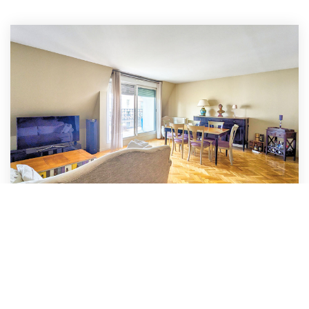
Appartement 5 Pièces Meublé 120m² LA GARENNE COLOMBES
,
La Garenne Colombes
Loyer 2 995 €/mois
charges comprises
121
M²
Réf :
XB3557