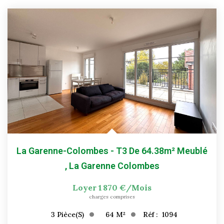
La Garenne-Colombes - T3 De 64.38m² Meublé
,
La Garenne Colombes
Loyer 1 870 €/mois
charges comprises
64
M²
Réf :
1094
3
Pièce(s)