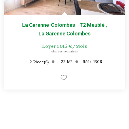
La Garenne-Colombes - T2 Meublé
,
La Garenne Colombes
Loyer 1 015 €/mois
charges comprises
22
M²
Réf :
1306
2
Pièce(s)