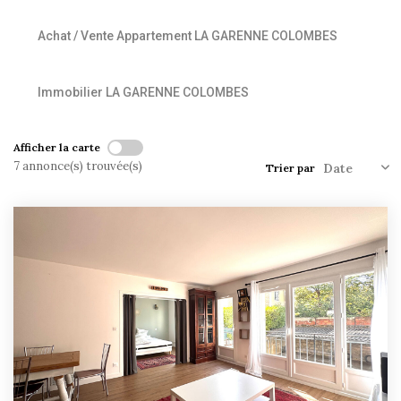
Historique
Achat / Vente Appartement LA GARENNE COLOMBES
Nos Valeurs
Nous Rejoindre
Immobilier LA GARENNE COLOMBES
Nos Actualités
Afficher la carte
CONTACT
7 annonce(s) trouvée(s)
Trier par
EXTRANET
Extranet Syndic Et Gestion Locative
Extranet Vendeur/acquéreur
Extranet Syndic Estale