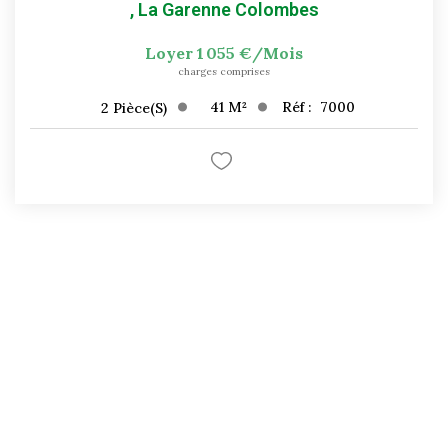
,
La Garenne Colombes
Loyer 1 055 €/mois
charges comprises
41
M²
Réf :
7000
2
Pièce(s)