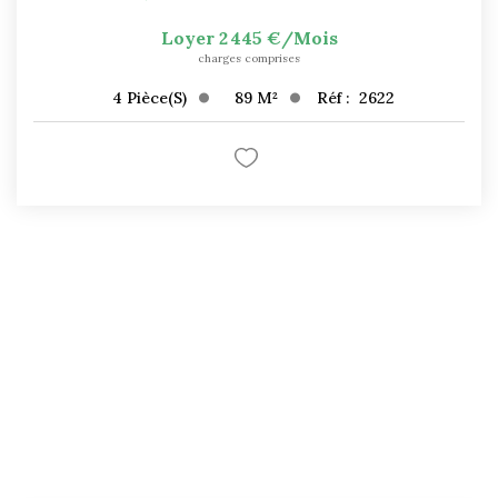
Loyer 2 445 €/mois
charges comprises
89
M²
Réf :
2622
4
Pièce(s)