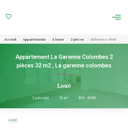
ACHAT
LOCATION
Accueil
Appartements
A louer
2 pièces
Référence 4948
ESTIMATION
Appartement La Garenne Colombes 2
pièces 32 m2
,
La garenne colombes
FAIRE GÉRER
Gestion Locative
Loué
Gestion De Copropriété
2
pièce(s)
•
31
m²
•
Réf : 4948
NOUS CONNAITRE
Loué
Nos Agences