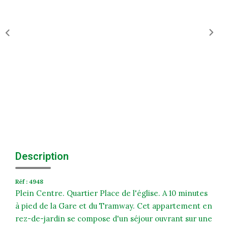
Historique
Nos Valeurs
Nous Rejoindre
Nos Actualités
CONTACT
EXTRANET
Extranet Syndic Et Gestion Locative
Description
Extranet Vendeur/acquéreur
Réf : 4948
Extranet Syndic Estale
Plein Centre. Quartier Place de l'église. A 10 minutes
à pied de la Gare et du Tramway. Cet appartement en
rez-de-jardin se compose d'un séjour ouvrant sur une