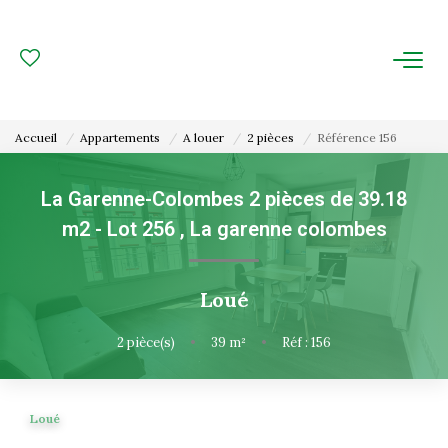
ACHAT
LOCATION
Accueil
Appartements
A louer
2 pièces
Référence 156
ESTIMATION
La Garenne-Colombes 2 pièces de 39.18
m2 - Lot 256
,
La garenne colombes
FAIRE GÉRER
Gestion Locative
Loué
Gestion De Copropriété
2
pièce(s)
•
39
m²
•
Réf : 156
NOUS CONNAITRE
Loué
Nos Agences