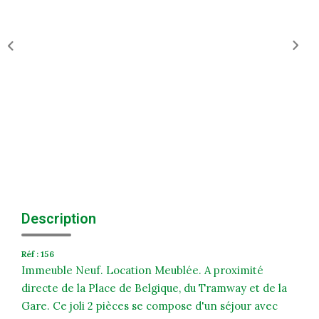
Historique
Nos Valeurs
Nous Rejoindre
Nos Actualités
CONTACT
EXTRANET
Extranet Syndic Et Gestion Locative
Description
Extranet Vendeur/acquéreur
Réf : 156
Extranet Syndic Estale
Immeuble Neuf. Location Meublée. A proximité
directe de la Place de Belgique, du Tramway et de la
Gare. Ce joli 2 pièces se compose d'un séjour avec