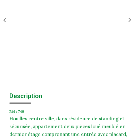
Historique
Nos Valeurs
Nous Rejoindre
Nos Actualités
CONTACT
EXTRANET
Extranet Syndic Et Gestion Locative
Description
Extranet Vendeur/acquéreur
Réf : 749
Extranet Syndic Estale
Houilles centre ville, dans résidence de standing et
sécurisée, appartement deux pièces loué meublé en
dernier étage comprenant une entrée avec placard,