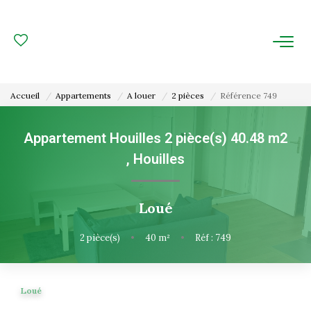
ACHAT
LOCATION
Accueil
Appartements
A louer
2 pièces
Référence 749
ESTIMATION
Appartement Houilles 2 pièce(s) 40.48 m2
,
Houilles
FAIRE GÉRER
Gestion Locative
Loué
Gestion De Copropriété
2
pièce(s)
•
40
m²
•
Réf : 749
NOUS CONNAITRE
Loué
Nos Agences