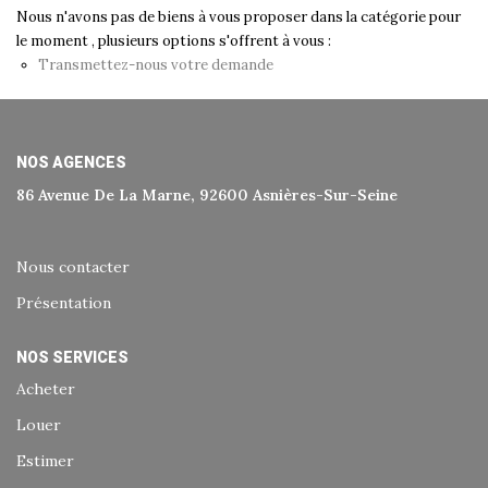
Historique
Nous n'avons pas de biens à vous proposer dans la catégorie pour
le moment , plusieurs options s'offrent à vous :
Nos Valeurs
Transmettez-nous votre demande
Nous Rejoindre
Nos Actualités
NOS AGENCES
86 Avenue De La Marne, 92600 Asnières-Sur-Seine
CONTACT
EXTRANET
Nous contacter
Présentation
Extranet Syndic Et Gestion Locative
Extranet Vendeur/acquéreur
NOS SERVICES
Acheter
Extranet Syndic Estale
Louer
Estimer