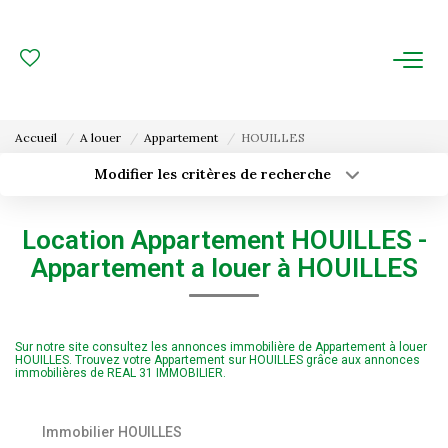
ACHAT
LOCATION
Accueil
A louer
Appartement
HOUILLES
ESTIMATION
Modifier les critères de recherche
Type de transaction
Localisation
Acheter
Localisation
FAIRE GÉRER
Location Appartement HOUILLES -
Type de bien
Surface min
Sélectionnez...
Appartement a louer à HOUILLES
Gestion Locative
Budget max
Plus de critères
Gestion De Copropriété
Sur notre site consultez les annonces immobilière de Appartement à louer
Créer une alerte
HOUILLES. Trouvez votre Appartement sur HOUILLES grâce aux annonces
immobilières de REAL 31 IMMOBILIER.
NOUS CONNAITRE
Nos Agences
Immobilier HOUILLES