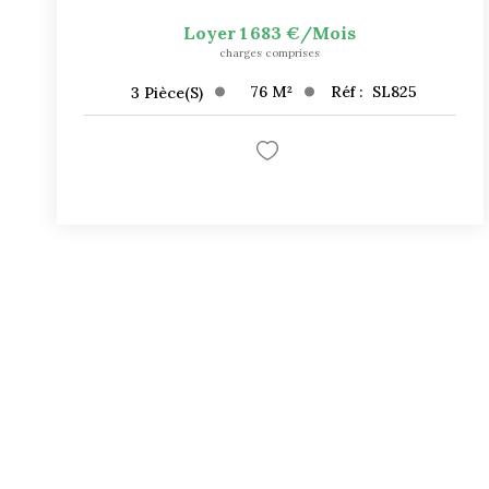
Loyer 1 683 €/mois
charges comprises
76
M²
Réf :
SL825
3
Pièce(s)