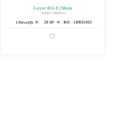
Loyer 855 €/mois
charges comprises
28
M²
Réf :
LRR35933
1
Pièce(s)