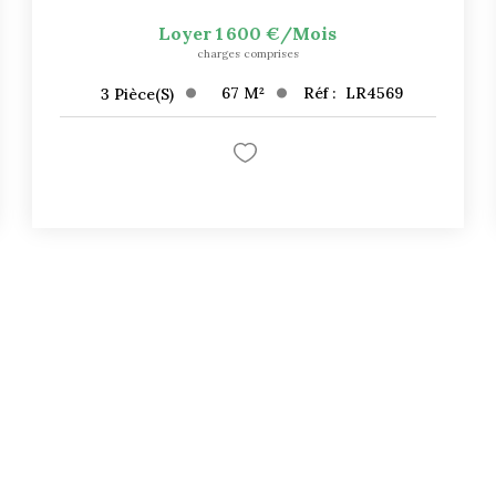
Loyer 1 600 €/mois
charges comprises
67
M²
Réf :
LR4569
3
Pièce(s)