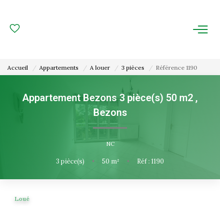
ACHAT
LOCATION
Accueil
Appartements
A louer
3 pièces
Référence 1190
ESTIMATION
Appartement Bezons 3 pièce(s) 50 m2
,
Bezons
FAIRE GÉRER
Gestion Locative
NC
Gestion De Copropriété
3
pièce(s)
•
50
m²
•
Réf : 1190
NOUS CONNAITRE
Loué
Nos Agences