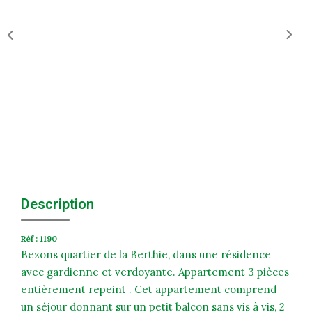
Historique
Nos Valeurs
Nous Rejoindre
Nos Actualités
CONTACT
EXTRANET
Description
Extranet Syndic Et Gestion Locative
Extranet Vendeur/acquéreur
Réf : 1190
Extranet Syndic Estale
Bezons quartier de la Berthie, dans une résidence
avec gardienne et verdoyante. Appartement 3 pièces
entièrement repeint . Cet appartement comprend
un séjour donnant sur un petit balcon sans vis à vis, 2