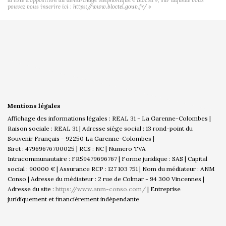
pouvez vous inscrire ici :
https://www.bloctel.gouv.fr/
»
Mentions légales
Affichage des informations légales : REAL 31 - La Garenne-Colombes |
Raison sociale : REAL 31 | Adresse siège social : 13 rond-point du
Souvenir Français - 92250 La Garenne-Colombes |
Siret : 47969676700025 | RCS : NC | Numero TVA
Intracommunautaire : FR59479696767 | Forme juridique : SAS | Capital
social : 90000 € | Assurance RCP : 127 103 751 | Nom du médiateur : ANM
Conso | Adresse du médiateur : 2 rue de Colmar - 94 300 Vincennes |
Adresse du site :
https://www.anm-conso.com/
|
Entreprise
juridiquement et financièrement indépendante