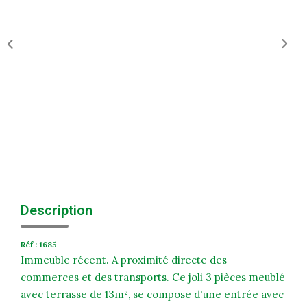
Historique
Nos Valeurs
Nous Rejoindre
Nos Actualités
CONTACT
EXTRANET
Extranet Syndic Et Gestion Locative
Description
Extranet Vendeur/acquéreur
Réf : 1685
Extranet Syndic Estale
Immeuble récent. A proximité directe des
commerces et des transports. Ce joli 3 pièces meublé
avec terrasse de 13m², se compose d'une entrée avec