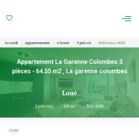
ACHAT
LOCATION
Accueil
Appartements
A louer
3 pièces
Référence 1685
ESTIMATION
Appartement La Garenne Colombes 3
pièces - 64.55 m2
,
La garenne colombes
FAIRE GÉRER
Gestion Locative
Loué
Gestion De Copropriété
3
pièce(s)
•
64
m²
•
Réf : 1685
NOUS CONNAITRE
Loué
Nos Agences