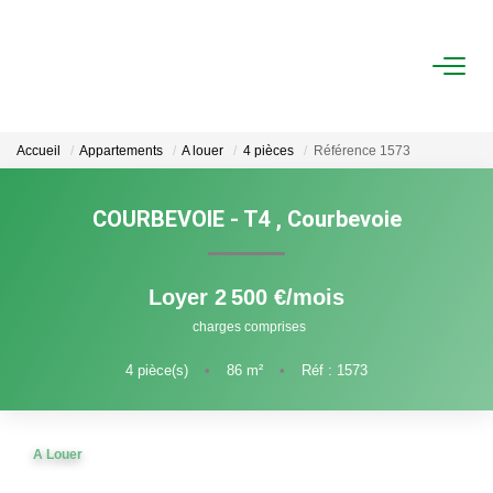
ACHAT
Accueil
Appartements
A louer
4 pièces
Référence 1573
LOCATION
COURBEVOIE - T4
,
Courbevoie
ESTIMATION
Loyer 2 500 €/mois
FAIRE GÉRER
charges comprises
Gestion Locative
4
pièce(s)
•
86
m²
•
Réf : 1573
Gestion De Copropriété
A Louer
NOUS CONNAITRE