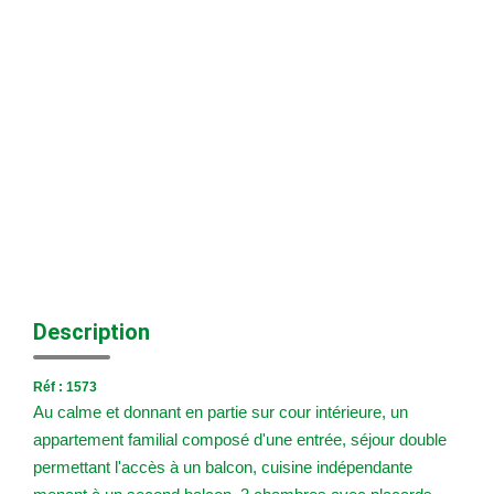
Nos Agences
Historique
Nos Valeurs
Nous Rejoindre
Nos Actualités
CONTACT
EXTRANET
Description
Extranet Syndic Et Gestion Locative
Réf : 1573
Extranet Vendeur/acquéreur
Au calme et donnant en partie sur cour intérieure, un
Extranet Syndic Estale
appartement familial composé d'une entrée, séjour double
permettant l'accès à un balcon, cuisine indépendante