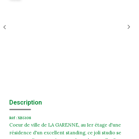
Historique
Nos Valeurs
Nous Rejoindre
Nos Actualités
CONTACT
EXTRANET
Extranet Syndic Et Gestion Locative
Description
Extranet Vendeur/acquéreur
Extranet Syndic Estale
Réf : XB5108
Coeur de ville de LA GARENNE, au 1er étage d'une
résidence d'un excellent standing, ce joli studio se