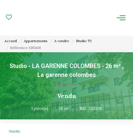
ACHAT
LOCATION
Accueil
Appartements
A vendre
Studio T1
Référence XB5108
ESTIMATION
Studio - LA GARENNE COLOMBES - 26 m²
,
FAIRE GÉRER
La garenne colombes
Gestion Locative
Gestion De Copropriété
Vendu
1
pièce(s)
•
26
m²
•
Réf : XB5108
NOUS CONNAITRE
Nos Agences
Vendu