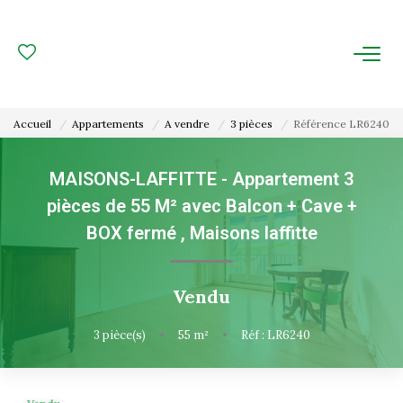
ACHAT
LOCATION
Accueil
Appartements
A vendre
3 pièces
Référence LR6240
ESTIMATION
MAISONS-LAFFITTE - Appartement 3
pièces de 55 M² avec Balcon + Cave +
FAIRE GÉRER
BOX fermé
,
Maisons laffitte
Gestion Locative
Gestion De Copropriété
Vendu
3
pièce(s)
•
55
m²
•
Réf : LR6240
NOUS CONNAITRE
Nos Agences