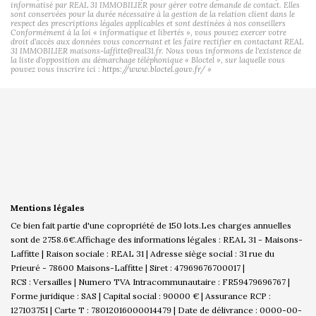
informatisé par REAL 31 IMMOBILIER pour gérer votre demande de contact. Elles
sont conservées pour la durée nécessaire à la gestion de la relation client dans le
respect des prescriptions légales applicables et sont destinées à nos conseillers
Conformément à la loi « informatique et libertés », vous pouvez exercer votre
droit d'accès aux données vous concernant et les faire rectifier en contactant REAL
31 IMMOBILIER maisons-laffitte@real31.fr. Nous vous informons de l'existence de
la liste d'opposition au démarchage téléphonique « Bloctel », sur laquelle vous
pouvez vous inscrire ici :
https://www.bloctel.gouv.fr/
»
Mentions légales
Ce bien fait partie d'une copropriété de 150 lots.Les charges annuelles
sont de 2758.6€.
Affichage des informations légales : REAL 31 - Maisons-
Laffitte | Raison sociale : REAL 31 | Adresse siège social : 31 rue du
Prieuré - 78600 Maisons-Laffitte | Siret : 47969676700017 |
RCS : Versailles | Numero TVA Intracommunautaire : FR59479696767 |
Forme juridique : SAS | Capital social : 90000 € | Assurance RCP :
127103751 |
Carte T : 78012016000014479 | Date de délivrance : 0000-00-