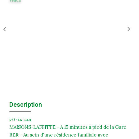
Vendu
Historique
Nos Valeurs
Nous Rejoindre
Nos Actualités
CONTACT
EXTRANET
Extranet Syndic Et Gestion Locative
Extranet Vendeur/acquéreur
Description
Extranet Syndic Estale
Réf : LR6240
MAISONS-LAFFITTE - A 15 minutes à pied de la Gare
RER - Au sein d'une résidence familiale avec