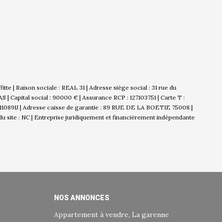
tte | Raison sociale : REAL 31 | Adresse siège social : 31 rue du
 | Capital social : 90000 € | Assurance RCP : 127103751 |
Carte T :
: 110891J | Adresse caisse de garantie : 89 RUE DE LA BOETIE 75008 |
u site : NC |
Entreprise juridiquement et financièrement indépendante
NOS ANNONCES
Appartement à vendre, La garenne