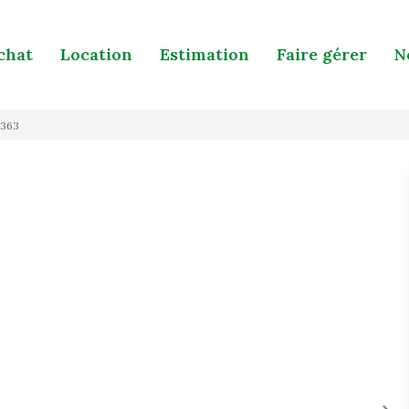
chat
Location
Estimation
Faire gérer
N
6363