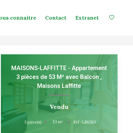
ous connaitre
Contact
Extranet
MAISONS-LAFFITTE - Appartement
3 pièces de 53 M² avec Balcon
,
Maisons Laffitte
Vendu
53
m²
3
pièce(s)
Réf :
LR6363