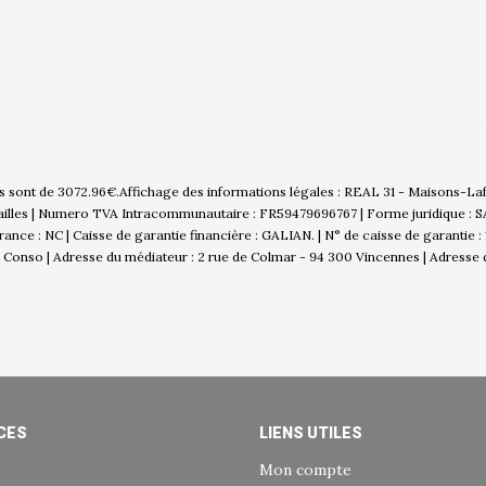
es sont de 3072.96€.
Affichage des informations légales : REAL 31 - Maisons-Laffi
sailles | Numero TVA Intracommunautaire : FR59479696767 | Forme juridique : SAS
nce : NC | Caisse de garantie financière : GALIAN. | N° de caisse de garantie 
 Conso | Adresse du médiateur : 2 rue de Colmar - 94 300 Vincennes | Adresse d
CES
LIENS UTILES
Mon compte