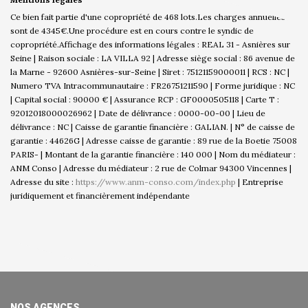
Ce bien fait partie d'une copropriété de 468 lots.Les charges annuelles
sont de 4345€.
Une procédure est en cours contre le syndic de
copropriété.
Affichage des informations légales : REAL 31 - Asnières sur
Seine | Raison sociale : LA VILLA 92 | Adresse siège social : 86 avenue de
la Marne - 92600 Asnières-sur-Seine | Siret : 75121159000011 | RCS : NC |
Numero TVA Intracommunautaire : FR26751211590 | Forme juridique : NC
| Capital social : 90000 € | Assurance RCP : GF0000505118 |
Carte T :
92012018000026962 | Date de délivrance : 0000-00-00 | Lieu de
délivrance : NC | Caisse de garantie financière : GALIAN. | N° de caisse de
garantie : 44626G | Adresse caisse de garantie : 89 rue de la Boetie 75008
PARIS- | Montant de la garantie financière : 140 000 | Nom du médiateur :
ANM Conso | Adresse du médiateur : 2 rue de Colmar 94300 Vincennes |
Adresse du site :
https://www.anm-conso.com/index.php
|
Entreprise
juridiquement et financièrement indépendante
NOS AGENCES