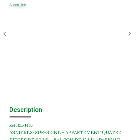
Historique
A vendre
Nos Valeurs
Nous Rejoindre
Nos Actualités
CONTACT
EXTRANET
Extranet Syndic Et Gestion Locative
Extranet Vendeur/acquéreur
Description
Extranet Syndic Estale
Réf : EL-1465
ASNIÈRES-SUR-SEINE - APPARTEMENT QUATRE