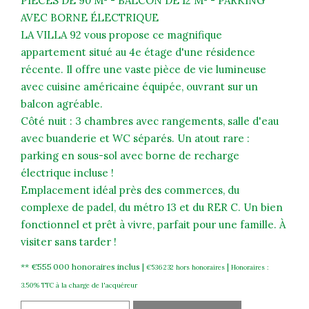
PIÈCES DE 90 M² - BALCON DE 12 M² - PARKING
AVEC BORNE ÉLECTRIQUE
LA VILLA 92 vous propose ce magnifique
appartement situé au 4e étage d'une résidence
récente. Il offre une vaste pièce de vie lumineuse
avec cuisine américaine équipée, ouvrant sur un
balcon agréable.
Côté nuit : 3 chambres avec rangements, salle d'eau
avec buanderie et WC séparés. Un atout rare :
parking en sous-sol avec borne de recharge
électrique incluse !
Emplacement idéal près des commerces, du
complexe de padel, du métro 13 et du RER C. Un bien
fonctionnel et prêt à vivre, parfait pour une famille. À
visiter sans tarder !
** €555 000
honoraires inclus
|
|
€536 232
hors honoraires
Honoraires :
3.50% TTC à la charge de l'acquéreur