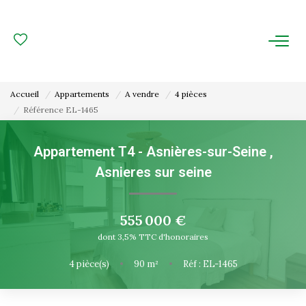
ACHAT
LOCATION
Accueil
Appartements
A vendre
4 pièces
Référence EL-1465
ESTIMATION
Appartement T4 - Asnières-sur-Seine
,
FAIRE GÉRER
Asnieres sur seine
Gestion Locative
Gestion De Copropriété
555 000 €
dont 3,5% TTC d'honoraires
NOUS CONNAITRE
4
pièce(s)
•
90
m²
•
Réf : EL-1465
Nos Agences