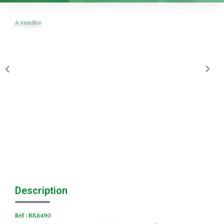
Historique
A vendre
Nos Valeurs
Nous Rejoindre
Nos Actualités
CONTACT
EXTRANET
Extranet Syndic Et Gestion Locative
Extranet Vendeur/acquéreur
Extranet Syndic Estale
Description
Réf : BE6490