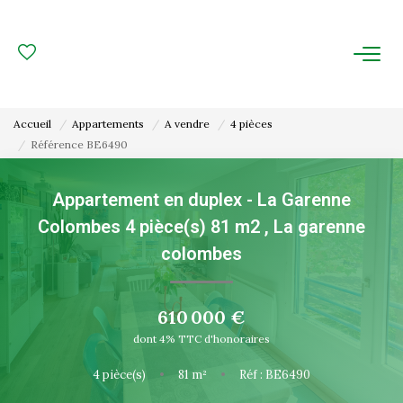
ACHAT
LOCATION
Accueil
Appartements
A vendre
4 pièces
Référence BE6490
ESTIMATION
Appartement en duplex - La Garenne
FAIRE GÉRER
Colombes 4 pièce(s) 81 m2
,
La garenne
Gestion Locative
colombes
Gestion De Copropriété
610 000 €
dont 4% TTC d'honoraires
NOUS CONNAITRE
4
pièce(s)
•
81
m²
•
Réf : BE6490
Nos Agences