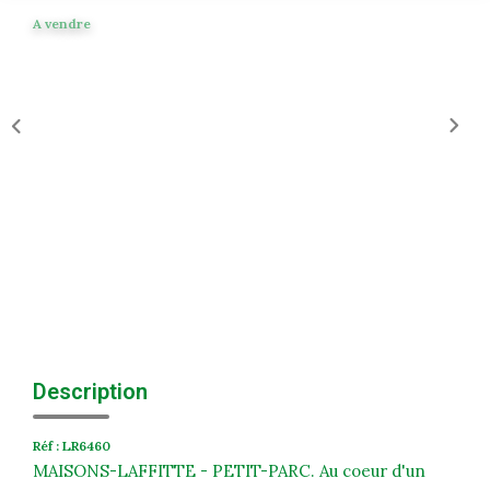
Historique
A vendre
Nos Valeurs
Nous Rejoindre
Nos Actualités
CONTACT
EXTRANET
Extranet Syndic Et Gestion Locative
Extranet Vendeur/acquéreur
Description
Extranet Syndic Estale
Réf : LR6460
MAISONS-LAFFITTE - PETIT-PARC. Au coeur d'un