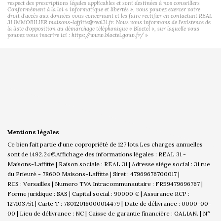
respect des prescriptions légales applicables et sont destinées à nos conseillers
Conformément à la loi « informatique et libertés », vous pouvez exercer votre
droit d'accès aux données vous concernant et les faire rectifier en contactant REAL
31 IMMOBILIER maisons-laffitte@real31.fr. Nous vous informons de l'existence de
la liste d'opposition au démarchage téléphonique « Bloctel », sur laquelle vous
pouvez vous inscrire ici :
https://www.bloctel.gouv.fr/
»
Mentions légales
Ce bien fait partie d'une copropriété de 127 lots.Les charges annuelles
sont de 1492.24€.
Affichage des informations légales : REAL 31 -
Maisons-Laffitte | Raison sociale : REAL 31 | Adresse siège social : 31 rue
du Prieuré - 78600 Maisons-Laffitte | Siret : 47969676700017 |
RCS : Versailles | Numero TVA Intracommunautaire : FR59479696767 |
Forme juridique : SAS | Capital social : 90000 € | Assurance RCP :
127103751 |
Carte T : 78012016000014479 | Date de délivrance : 0000-00-
00 | Lieu de délivrance : NC | Caisse de garantie financière : GALIAN. | N°