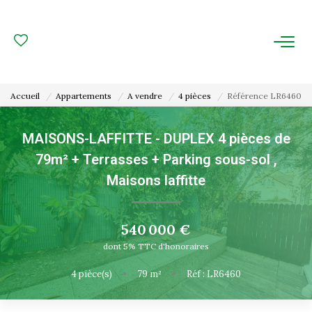
ACHAT
LOCATION
Accueil
Appartements
A vendre
4 pièces
Référence LR6460
ESTIMATION
MAISONS-LAFFITTE - DUPLEX 4 pièces de
79m² + Terrasses + Parking sous-sol
,
FAIRE GÉRER
Maisons laffitte
Gestion Locative
Gestion De Copropriété
540 000 €
dont 5% TTC d'honoraires
NOUS CONNAITRE
4
pièce(s)
•
79
m²
•
Réf : LR6460
Nos Agences