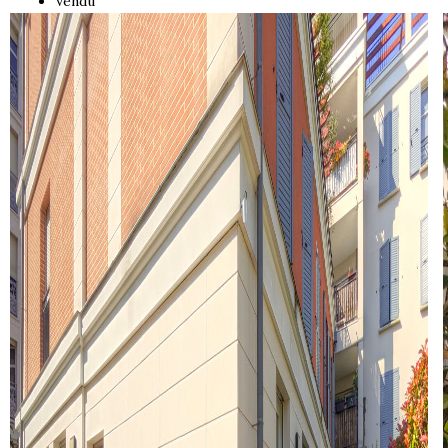
Vendu
Historique
Nos Valeurs
Nous Rejoindre
Nos Actualités
CONTACT
EXTRANET
Extranet Syndic Et Gestion Locative
Extranet Vendeur/acquéreur
Extranet Syndic Estale