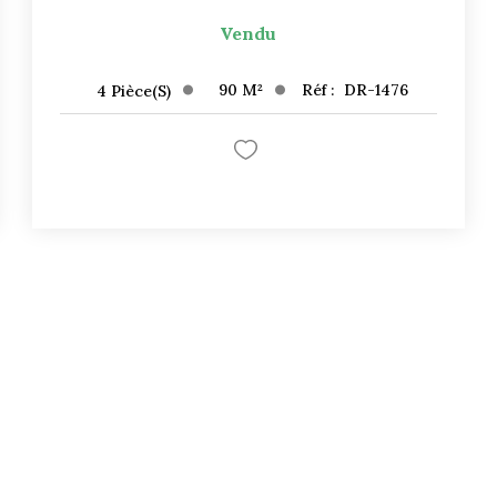
Vendu
90
M²
Réf :
DR-1476
4
Pièce(s)