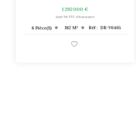
1 292 000 €
dont 5% TTC d'honoraires
182
M²
Réf :
DR-V6465
8
Pièce(s)