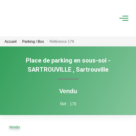
ACHAT
Accueil
Parking / Box
Référence 179
LOCATION
Place de parking en sous-sol -
ESTIMATION
SARTROUVILLE
,
Sartrouville
FAIRE GÉRER
Vendu
Gestion Locative
Réf : 179
Gestion De Copropriété
Vendu
NOUS CONNAITRE