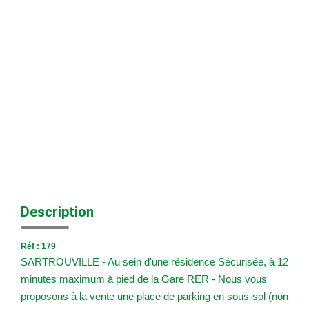
Nos Agences
Historique
Nos Valeurs
Nous Rejoindre
Nos Actualités
CONTACT
EXTRANET
Description
Extranet Syndic Et Gestion Locative
Extranet Vendeur/acquéreur
Réf : 179
SARTROUVILLE - Au sein d'une résidence Sécurisée, à 12
Extranet Syndic Estale
minutes maximum à pied de la Gare RER - Nous vous
proposons à la vente une place de parking en sous-sol (non