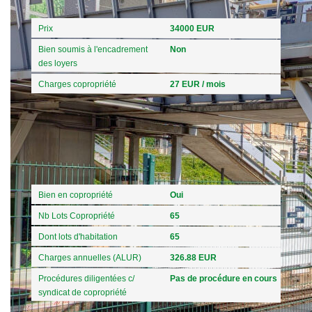
Prix
34000 EUR
Bien soumis à l'encadrement
Non
des loyers
Charges copropriété
27 EUR / mois
Copropriété
Bien en copropriété
Oui
Nb Lots Copropriété
65
Dont lots d'habitation
65
Charges annuelles (ALUR)
326.88 EUR
Procédures diligentées c/
Pas de procédure en cours
syndicat de copropriété