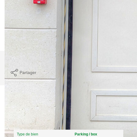
emplacement double de parking est disponible dès à
présent. Emplacement boxable en partie. Ne le loupez pas !
** €34 000
honoraires inclus
|
|
€31 000
hors honoraires
Honoraires : 9.68%
TTC à la charge de l'acquéreur
Nos honoraires
Nous contacter
Imprimer
Partager
Caractéristiques détaillées
Général
Type de bien
Parking / box