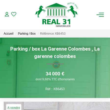
ACHAT
Accueil
Parking / Box
Référence XB6453
LOCATION
Parking / box La Garenne Colombes
,
La
ESTIMATION
garenne colombes
FAIRE GÉRER
34 000 €
Gestion Locative
dont 9,68% TTC d'honoraires
Gestion De Copropriété
Réf : XB6453
NOUS CONNAITRE
A vendre