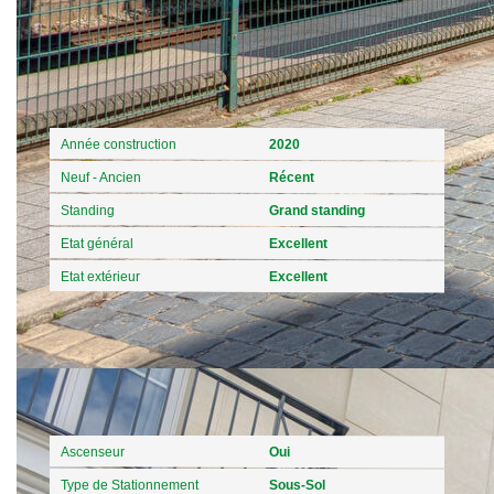
Extérieur
Année construction
2020
Neuf - Ancien
Récent
Standing
Grand standing
Etat général
Excellent
Etat extérieur
Excellent
Autres
Ascenseur
Oui
Type de Stationnement
Sous-Sol