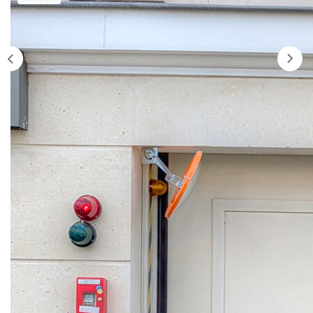
Nos Agences
Historique
Nos Valeurs
Nous Rejoindre
Nos Actualités
CONTACT
EXTRANET
Description
Extranet Syndic Et Gestion Locative
Extranet Vendeur/acquéreur
Réf : XB6453
Extranet Syndic Estale
Face à la Gare de LA GARENNE COLOMBES, en sous-
sol sécurisé d'une résidence toute récente, cet