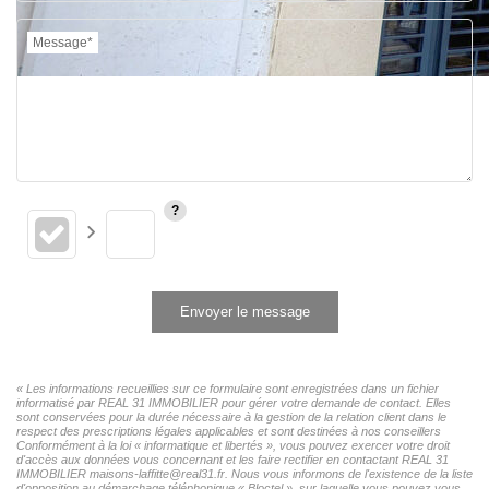
Message*
Envoyer le message
« Les informations recueillies sur ce formulaire sont enregistrées dans un fichier
informatisé par REAL 31 IMMOBILIER pour gérer votre demande de contact. Elles
sont conservées pour la durée nécessaire à la gestion de la relation client dans le
respect des prescriptions légales applicables et sont destinées à nos conseillers
Conformément à la loi « informatique et libertés », vous pouvez exercer votre droit
d'accès aux données vous concernant et les faire rectifier en contactant REAL 31
IMMOBILIER maisons-laffitte@real31.fr. Nous vous informons de l'existence de la liste
d'opposition au démarchage téléphonique « Bloctel », sur laquelle vous pouvez vous