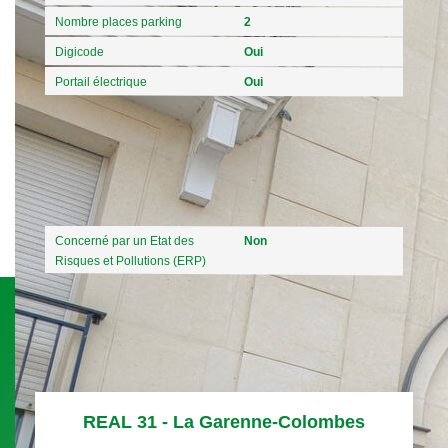
Nombre places parking
2
Digicode
Oui
Portail électrique
Oui
Diagnostics
Concerné par un Etat des
Non
Risques et Pollutions (ERP)
REAL 31 - La Garenne-Colombes