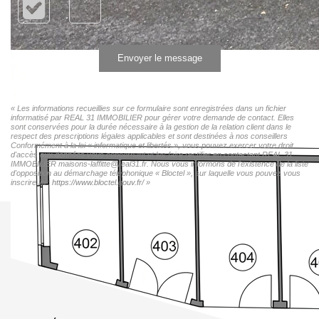
Envoyer le message
« Les informations recueillies sur ce formulaire sont enregistrées dans un fichier
informatisé par REAL 31 IMMOBILIER pour gérer votre demande de contact. Elles
sont conservées pour la durée nécessaire à la gestion de la relation client dans le
respect des prescriptions légales applicables et sont destinées à nos conseillers
Conformément à la loi « informatique et libertés », vous pouvez exercer votre droit
d'accès aux données vous concernant et les faire rectifier en contactant REAL 31
IMMOBILIER maisons-laffitte@real31.fr. Nous vous informons de l'existence de la liste
d'opposition au démarchage téléphonique « Bloctel », sur laquelle vous pouvez vous
inscrire ici :
https://www.bloctel.gouv.fr/
»