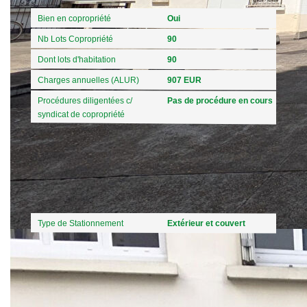
Bien en copropriété
Oui
Nb Lots Copropriété
90
Dont lots d'habitation
90
Charges annuelles (ALUR)
907 EUR
Procédures diligentées c/
Pas de procédure en cours
syndicat de copropriété
Autres
Type de Stationnement
Extérieur et couvert
Diagnostics