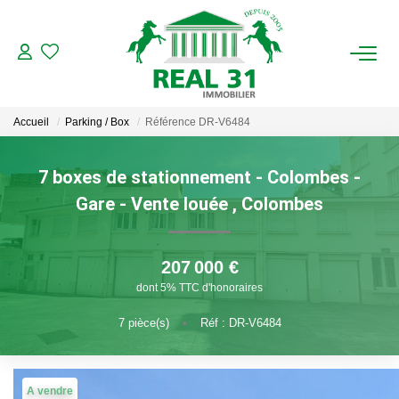
ACHAT
Accueil
Parking / Box
Référence DR-V6484
LOCATION
7 boxes de stationnement - Colombes -
ESTIMATION
Gare - Vente louée
,
Colombes
FAIRE GÉRER
207 000 €
Gestion Locative
dont 5% TTC d'honoraires
Gestion De Copropriété
7
pièce(s)
•
Réf : DR-V6484
NOUS CONNAITRE
A vendre