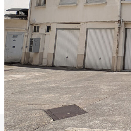
indissociable de 7 boxes de stationnement. Installés au
pied d'une grande copropriété, ils bénéficient d'une forte
demande locative sur le secteur.
Rendement immédiat : L'ensemble des 7 boxes est
actuellement vendu loué, garantissant des revenus dès
l'acquisition.
Idéal investisseur : Placement sécurisé et gestion
simplifiée.
Attention : vendus uniquement en un seul lot (pas de vente
à l'unité).
Contactez-nous vite !
** €207 000
honoraires inclus
|
|
€197 143
hors honoraires
Honoraires : 5.00%
TTC à la charge de l'acquéreur
Nos honoraires
Nous contacter
Imprimer