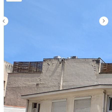
Nos Agences
Historique
Nos Valeurs
Nous Rejoindre
Nos Actualités
CONTACT
EXTRANET
Description
Extranet Syndic Et Gestion Locative
Extranet Vendeur/acquéreur
Réf : DR-V6484
Extranet Syndic Estale
Opportunité d'investissement à Colombes ! Idéalement
situé à proximité immédiate de la gare, découvrez ce lot