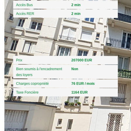
Accès Bus
2 min
Accès RER
2 min
Aspects financiers
Prix
207000 EUR
Bien soumis à l'encadrement
Non
des loyers
Charges copropriété
76 EUR / mois
Taxe Foncière
1164 EUR
Copropriété