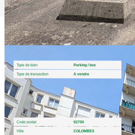
Partager
Caractéristiques détaillées
Général
Type de bien
Parking / box
Type de transaction
A vendre
Localisation
Code postal
92700
Ville
COLOMBES