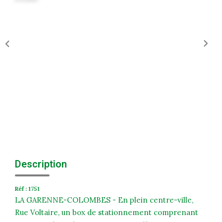
Historique
Nos Valeurs
Nous Rejoindre
Nos Actualités
CONTACT
EXTRANET
Extranet Syndic Et Gestion Locative
Extranet Vendeur/acquéreur
Description
Extranet Syndic Estale
Réf : 1751
LA GARENNE-COLOMBES - En plein centre-ville,
Rue Voltaire, un box de stationnement comprenant