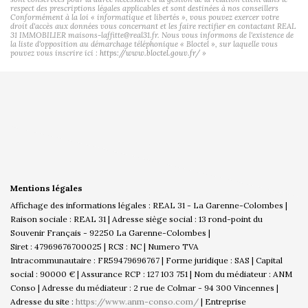
respect des prescriptions légales applicables et sont destinées à nos conseillers
Conformément à la loi « informatique et libertés », vous pouvez exercer votre
droit d'accès aux données vous concernant et les faire rectifier en contactant REAL
31 IMMOBILIER maisons-laffitte@real31.fr. Nous vous informons de l'existence de
la liste d'opposition au démarchage téléphonique « Bloctel », sur laquelle vous
pouvez vous inscrire ici :
https://www.bloctel.gouv.fr/
»
Mentions légales
Affichage des informations légales : REAL 31 - La Garenne-Colombes |
Raison sociale : REAL 31 | Adresse siège social : 13 rond-point du
Souvenir Français - 92250 La Garenne-Colombes |
Siret : 47969676700025 | RCS : NC | Numero TVA
Intracommunautaire : FR59479696767 | Forme juridique : SAS | Capital
social : 90000 € | Assurance RCP : 127 103 751 | Nom du médiateur : ANM
Conso | Adresse du médiateur : 2 rue de Colmar - 94 300 Vincennes |
Adresse du site :
https://www.anm-conso.com/
|
Entreprise