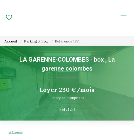
ACHAT
LOCATION
Accueil
Parking / Box
Référence 1751
ESTIMATION
LA GARENNE-COLOMBES - box
,
La
garenne colombes
FAIRE GÉRER
Gestion Locative
Loyer 230 €/mois
Gestion De Copropriété
charges comprises
Réf : 1751
NOUS CONNAITRE
Nos Agences
A Louer