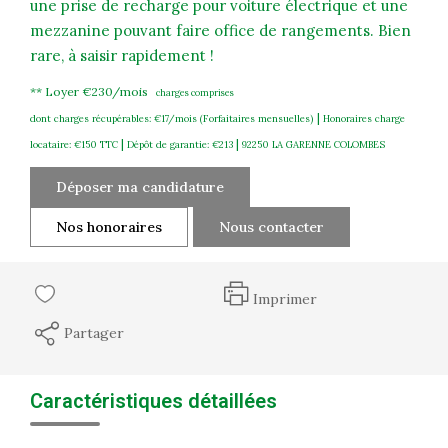
une prise de recharge pour voiture électrique et une
mezzanine pouvant faire office de rangements. Bien
rare, à saisir rapidement !
**
Loyer €230/mois
charges comprises
|
dont charges récupérables: €17/mois (Forfaitaires mensuelles)
Honoraires charge
|
|
locataire: €150 TTC
Dépôt de garantie: €213
92250 LA GARENNE COLOMBES
Déposer ma candidature
Nos honoraires
Nous contacter
Imprimer
Partager
Caractéristiques détaillées