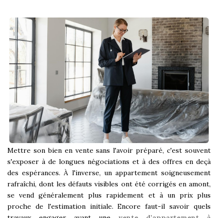
Historique
Nos Valeurs
Nous Rejoindre
Nos Actualités
CONTACT
EXTRANET
Extranet Syndic Et Gestion Locative
Mettre son bien en vente sans l'avoir préparé, c'est souvent
Extranet Vendeur/acquéreur
s'exposer à de longues négociations et à des offres en deçà
des espérances. À l'inverse, un appartement soigneusement
Extranet Syndic Estale
rafraîchi, dont les défauts visibles ont été corrigés en amont,
se vend généralement plus rapidement et à un prix plus
proche de l'estimation initiale. Encore faut-il savoir quels
travaux engager avant une
vente d’appartement à