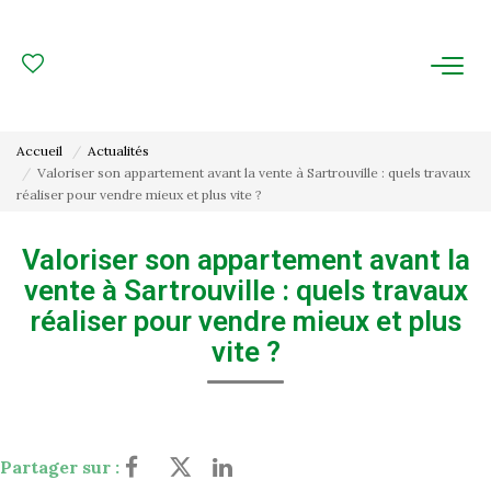
ACHAT
LOCATION
Accueil
Actualités
Valoriser son appartement avant la vente à Sartrouville : quels travaux
ESTIMATION
réaliser pour vendre mieux et plus vite ?
FAIRE GÉRER
Valoriser son appartement avant la
vente à Sartrouville : quels travaux
Gestion Locative
réaliser pour vendre mieux et plus
Gestion De Copropriété
vite ?
NOUS CONNAITRE
Partager sur :
Nos Agences