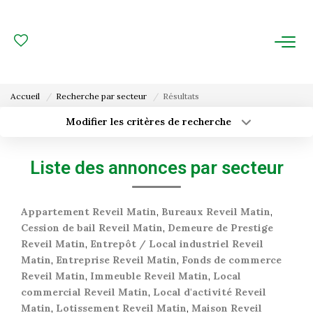
ACHAT
LOCATION
Accueil
Recherche par secteur
Résultats
ESTIMATION
Modifier les critères de recherche
Type de transaction
Localisation
Acheter
Localisation
FAIRE GÉRER
Liste des annonces par secteur
Type de bien
Surface min
Sélectionnez...
Gestion Locative
Appartement Reveil Matin
,
Bureaux Reveil Matin
,
Budget max
Plus de critères
Gestion De Copropriété
Cession de bail Reveil Matin
,
Demeure de Prestige
Reveil Matin
,
Entrepôt / Local industriel Reveil
Créer une alerte
Matin
,
Entreprise Reveil Matin
,
Fonds de commerce
NOUS CONNAITRE
Reveil Matin
,
Immeuble Reveil Matin
,
Local
commercial Reveil Matin
,
Local d'activité Reveil
Nos Agences
Matin
,
Lotissement Reveil Matin
,
Maison Reveil