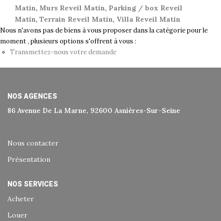
Historique
Matin
,
Murs Reveil Matin
,
Parking / box Reveil
Matin
,
Terrain Reveil Matin
,
Villa Reveil Matin
Nos Valeurs
Nous n'avons pas de biens à vous proposer dans la catégorie pour le
Nous Rejoindre
moment , plusieurs options s'offrent à vous :
Transmettez-nous votre demande
Nos Actualités
CONTACT
NOS AGENCES
86 Avenue De La Marne, 92600 Asnières-Sur-Seine
EXTRANET
Nous contacter
Extranet Syndic Et Gestion Locative
Présentation
Extranet Vendeur/acquéreur
Extranet Syndic Estale
NOS SERVICES
Acheter
Louer