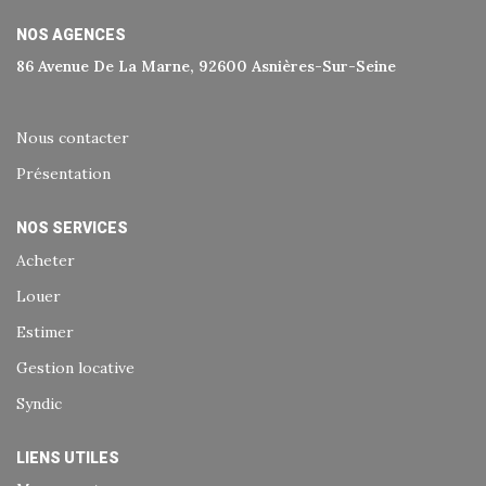
Historique
NOS AGENCES
Nos Valeurs
86 Avenue De La Marne, 92600 Asnières-Sur-Seine
Nous Rejoindre
Nos Actualités
Nous contacter
Présentation
CONTACT
NOS SERVICES
Acheter
EXTRANET
Louer
Extranet Syndic Et Gestion Locative
Estimer
Extranet Vendeur/acquéreur
Gestion locative
Extranet Syndic Estale
Syndic
LIENS UTILES