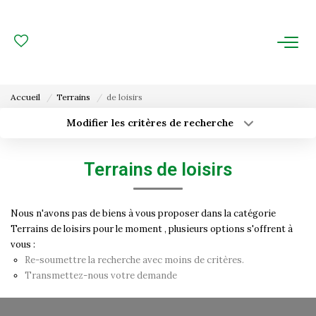
ACHAT
LOCATION
Accueil
Terrains
de loisirs
ESTIMATION
Modifier les critères de recherche
Type de transaction
Localisation
Acheter
Localisation
FAIRE GÉRER
Terrains de loisirs
Type de bien
Surface min
Sélectionnez...
Gestion Locative
Nous n'avons pas de biens à vous proposer dans la catégorie
Budget max
Plus de critères
Gestion De Copropriété
Terrains de loisirs pour le moment , plusieurs options s'offrent à
vous :
Créer une alerte
Re-soumettre la recherche avec moins de critères.
NOUS CONNAITRE
Transmettez-nous votre demande
Nos Agences