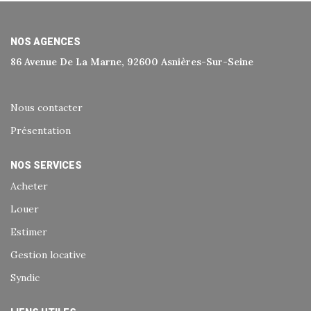
Historique
Nos Valeurs
NOS AGENCES
Nous Rejoindre
86 Avenue De La Marne, 92600 Asnières-Sur-Seine
Nos Actualités
Nous contacter
CONTACT
Présentation
NOS SERVICES
EXTRANET
Acheter
Extranet Syndic Et Gestion Locative
Louer
Extranet Vendeur/acquéreur
Estimer
Extranet Syndic Estale
Gestion locative
Syndic