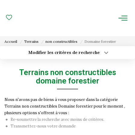
ACHAT
LOCATION
Accueil
Terrains
non constructibles
Domaine forestier
ESTIMATION
Modifier les critères de recherche
Type de transaction
Localisation
Acheter
Localisation
FAIRE GÉRER
Terrains non constructibles
Type de bien
Surface min
Sélectionnez...
domaine forestier
Gestion Locative
Budget max
Plus de critères
Gestion De Copropriété
Nous n'avons pas de biens à vous proposer dans la catégorie
Terrains non constructibles Domaine forestier pour le moment ,
Créer une alerte
plusieurs options s'offrent à vous :
NOUS CONNAITRE
Re-soumettre la recherche avec moins de critères.
Transmettez-nous votre demande
Nos Agences