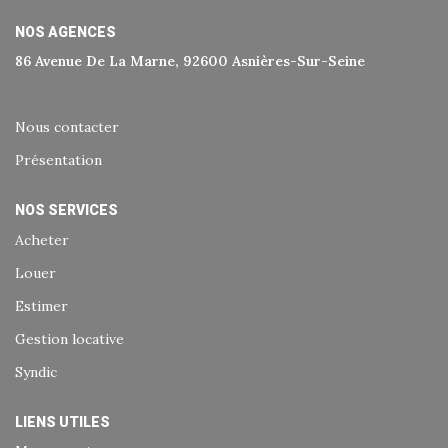
Historique
NOS AGENCES
Nos Valeurs
86 Avenue De La Marne, 92600 Asnières-Sur-Seine
Nous Rejoindre
Nos Actualités
Nous contacter
Présentation
CONTACT
NOS SERVICES
Acheter
EXTRANET
Louer
Extranet Syndic Et Gestion Locative
Estimer
Extranet Vendeur/acquéreur
Gestion locative
Extranet Syndic Estale
Syndic
LIENS UTILES