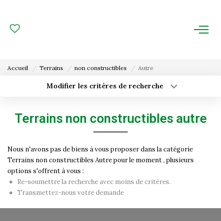
ACHAT
LOCATION
Accueil
Terrains
non constructibles
Autre
ESTIMATION
Modifier les critères de recherche
Type de transaction
Localisation
Acheter
Localisation
FAIRE GÉRER
Terrains non constructibles autre
Type de bien
Surface min
Sélectionnez...
Gestion Locative
Nous n'avons pas de biens à vous proposer dans la catégorie
Budget max
Plus de critères
Gestion De Copropriété
Terrains non constructibles Autre pour le moment , plusieurs
options s'offrent à vous :
Créer une alerte
Re-soumettre la recherche avec moins de critères.
NOUS CONNAITRE
Transmettez-nous votre demande
Nos Agences