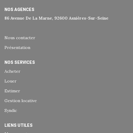
Historique
NOS AGENCES
Nos Valeurs
86 Avenue De La Marne, 92600 Asnières-Sur-Seine
Nous Rejoindre
Nos Actualités
Nous contacter
Présentation
CONTACT
NOS SERVICES
Acheter
EXTRANET
Louer
Extranet Syndic Et Gestion Locative
Estimer
Extranet Vendeur/acquéreur
Gestion locative
Extranet Syndic Estale
Syndic
LIENS UTILES