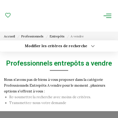
ACHAT
LOCATION
Accueil
Professionnels
Entrepôts
A vendre
ESTIMATION
Modifier les critères de recherche
Type de transaction
Localisation
Acheter
Localisation
FAIRE GÉRER
Professionnels entrepôts a vendre
Type de bien
Surface min
Sélectionnez...
Gestion Locative
Nous n'avons pas de biens à vous proposer dans la catégorie
Budget max
Plus de critères
Gestion De Copropriété
Professionnels Entrepôts A vendre pour le moment , plusieurs
options s'offrent à vous :
Créer une alerte
Re-soumettre la recherche avec moins de critères.
NOUS CONNAITRE
Transmettez-nous votre demande
Nos Agences