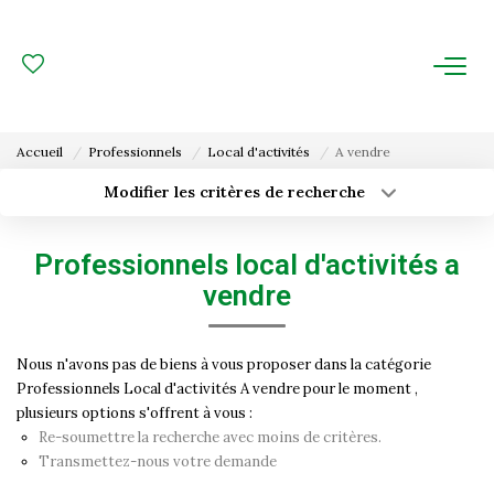
ACHAT
LOCATION
Accueil
Professionnels
Local d'activités
A vendre
ESTIMATION
Modifier les critères de recherche
Type de transaction
Localisation
Acheter
Localisation
FAIRE GÉRER
Professionnels local d'activités a
Type de bien
Surface min
Sélectionnez...
vendre
Gestion Locative
Budget max
Plus de critères
Gestion De Copropriété
Nous n'avons pas de biens à vous proposer dans la catégorie
Professionnels Local d'activités A vendre pour le moment ,
Créer une alerte
plusieurs options s'offrent à vous :
NOUS CONNAITRE
Re-soumettre la recherche avec moins de critères.
Transmettez-nous votre demande
Nos Agences