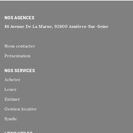
Historique
Nos Valeurs
NOS AGENCES
Nous Rejoindre
86 Avenue De La Marne, 92600 Asnières-Sur-Seine
Nos Actualités
Nous contacter
CONTACT
Présentation
NOS SERVICES
EXTRANET
Acheter
Extranet Syndic Et Gestion Locative
Louer
Extranet Vendeur/acquéreur
Estimer
Extranet Syndic Estale
Gestion locative
Syndic