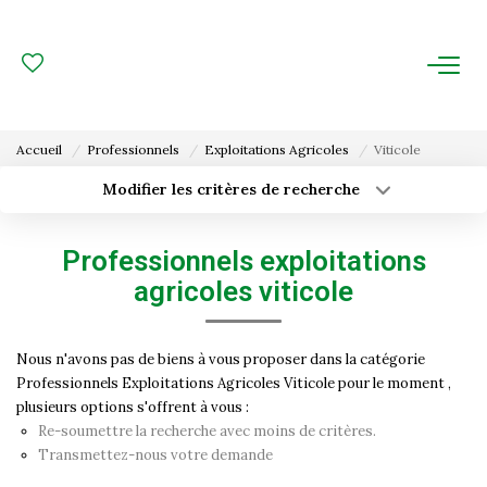
ACHAT
LOCATION
Accueil
Professionnels
Exploitations Agricoles
Viticole
ESTIMATION
Modifier les critères de recherche
Type de transaction
Localisation
Acheter
Localisation
FAIRE GÉRER
Professionnels exploitations
Type de bien
Surface min
Sélectionnez...
agricoles viticole
Gestion Locative
Budget max
Plus de critères
Gestion De Copropriété
Nous n'avons pas de biens à vous proposer dans la catégorie
Professionnels Exploitations Agricoles Viticole pour le moment ,
Créer une alerte
plusieurs options s'offrent à vous :
NOUS CONNAITRE
Re-soumettre la recherche avec moins de critères.
Transmettez-nous votre demande
Nos Agences