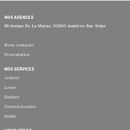
Historique
Nos Valeurs
NOS AGENCES
Nous Rejoindre
86 Avenue De La Marne, 92600 Asnières-Sur-Seine
Nos Actualités
Nous contacter
CONTACT
Présentation
NOS SERVICES
EXTRANET
Acheter
Extranet Syndic Et Gestion Locative
Louer
Extranet Vendeur/acquéreur
Estimer
Extranet Syndic Estale
Gestion locative
Syndic