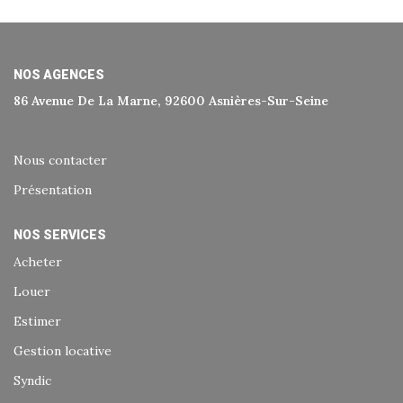
Historique
Nos Valeurs
Nous Rejoindre
NOS AGENCES
86 Avenue De La Marne, 92600 Asnières-Sur-Seine
Nos Actualités
Nous contacter
CONTACT
Présentation
EXTRANET
NOS SERVICES
Acheter
Extranet Syndic Et Gestion Locative
Louer
Extranet Vendeur/acquéreur
Estimer
Extranet Syndic Estale
Gestion locative
Syndic