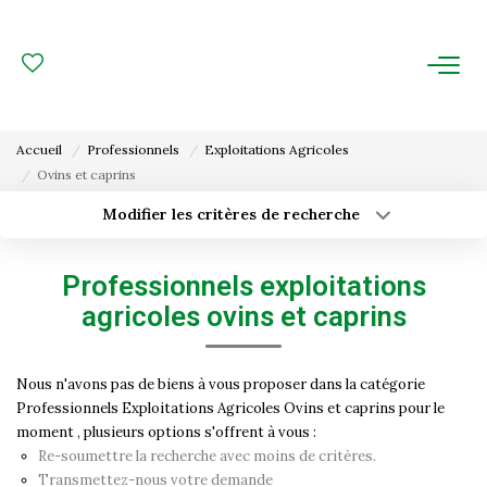
ACHAT
LOCATION
Accueil
Professionnels
Exploitations Agricoles
Ovins et caprins
ESTIMATION
Modifier les critères de recherche
Type de transaction
Localisation
FAIRE GÉRER
Acheter
Localisation
Professionnels exploitations
Type de bien
Gestion Locative
Surface min
Sélectionnez...
agricoles ovins et caprins
Gestion De Copropriété
Budget max
Plus de critères
Nous n'avons pas de biens à vous proposer dans la catégorie
Professionnels Exploitations Agricoles Ovins et caprins pour le
Créer une alerte
NOUS CONNAITRE
moment , plusieurs options s'offrent à vous :
Re-soumettre la recherche avec moins de critères.
Nos Agences
Transmettez-nous votre demande