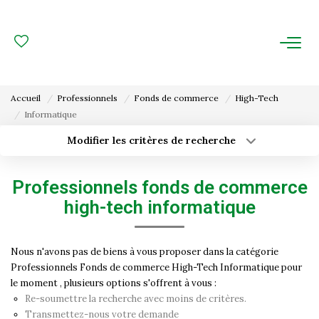
ACHAT
LOCATION
Accueil
Professionnels
Fonds de commerce
High-Tech
Informatique
ESTIMATION
Modifier les critères de recherche
Type de transaction
Localisation
FAIRE GÉRER
Acheter
Localisation
Professionnels fonds de commerce
Type de bien
Gestion Locative
Surface min
Sélectionnez...
high-tech informatique
Gestion De Copropriété
Budget max
Plus de critères
Nous n'avons pas de biens à vous proposer dans la catégorie
Professionnels Fonds de commerce High-Tech Informatique pour
Créer une alerte
NOUS CONNAITRE
le moment , plusieurs options s'offrent à vous :
Re-soumettre la recherche avec moins de critères.
Nos Agences
Transmettez-nous votre demande