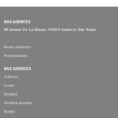
Historique
Nos Valeurs
Nous Rejoindre
NOS AGENCES
86 Avenue De La Marne, 92600 Asnières-Sur-Seine
Nos Actualités
Nous contacter
CONTACT
Présentation
EXTRANET
NOS SERVICES
Acheter
Extranet Syndic Et Gestion Locative
Louer
Extranet Vendeur/acquéreur
Estimer
Extranet Syndic Estale
Gestion locative
Syndic