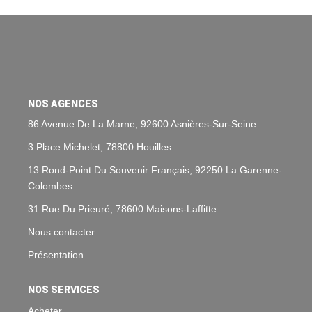
Nos Agences
Historique
Nos Valeurs
Nous Rejoindre
NOS AGENCES
Nos Actualités
86 Avenue De La Marne, 92600 Asnières-Sur-Seine
3 Place Michelet, 78800 Houilles
CONTACT
13 Rond-Point Du Souvenir Français, 92250 La Garenne-
Colombes
EXTRANET
31 Rue Du Prieuré, 78600 Maisons-Laffitte
Extranet Syndic Et Gestion Locative
Nous contacter
Extranet Vendeur/acquéreur
Présentation
Extranet Syndic Estale
NOS SERVICES
Acheter