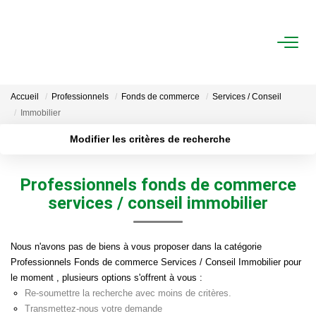
ACHAT
Accueil
Professionnels
Fonds de commerce
Services / Conseil
LOCATION
Immobilier
Modifier les critères de recherche
ESTIMATION
Localisation
Type de transaction
Surface min
Professionnels fonds de commerce
Type de bien
FAIRE GÉRER
services / conseil immobilier
Plus de critères
Budget max
Gestion Locative
Créer une alerte
Nous n'avons pas de biens à vous proposer dans la catégorie
Gestion De Copropriété
Professionnels Fonds de commerce Services / Conseil Immobilier pour
le moment , plusieurs options s'offrent à vous :
Re-soumettre la recherche avec moins de critères.
NOUS CONNAITRE
Transmettez-nous votre demande