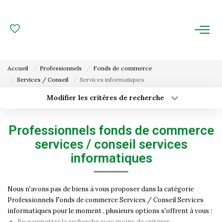
ACHAT
LOCATION
Accueil
Professionnels
Fonds de commerce
Services / Conseil
Services informatiques
ESTIMATION
Modifier les critères de recherche
Type de transaction
Localisation
FAIRE GÉRER
Acheter
Localisation
Professionnels fonds de commerce
Type de bien
Gestion Locative
Surface min
Sélectionnez...
services / conseil services
Gestion De Copropriété
informatiques
Budget max
Plus de critères
Créer une alerte
NOUS CONNAITRE
Nous n'avons pas de biens à vous proposer dans la catégorie
Professionnels Fonds de commerce Services / Conseil Services
informatiques pour le moment , plusieurs options s'offrent à vous :
Nos Agences
Re-soumettre la recherche avec moins de critères.