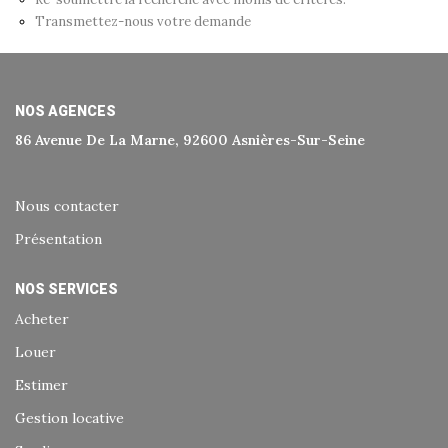
Historique
Transmettez-nous votre demande
Nos Valeurs
Nous Rejoindre
NOS AGENCES
Nos Actualités
86 Avenue De La Marne, 92600 Asnières-Sur-Seine
CONTACT
Nous contacter
Présentation
EXTRANET
NOS SERVICES
Extranet Syndic Et Gestion Locative
Acheter
Extranet Vendeur/acquéreur
Louer
Extranet Syndic Estale
Estimer
Gestion locative