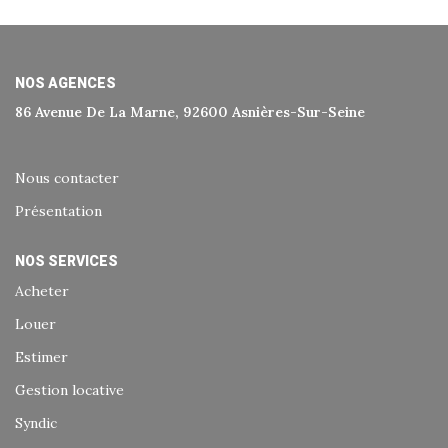
Historique
Nos Valeurs
Nous Rejoindre
NOS AGENCES
86 Avenue De La Marne, 92600 Asnières-Sur-Seine
Nos Actualités
Nous contacter
CONTACT
Présentation
EXTRANET
NOS SERVICES
Acheter
Extranet Syndic Et Gestion Locative
Louer
Extranet Vendeur/acquéreur
Estimer
Extranet Syndic Estale
Gestion locative
Syndic