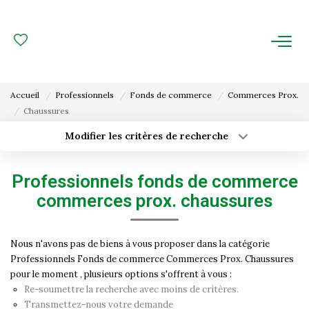
ACHAT
LOCATION
Accueil
Professionnels
Fonds de commerce
Commerces Prox.
Chaussures
ESTIMATION
Modifier les critères de recherche
Type de transaction
Localisation
FAIRE GÉRER
Acheter
Localisation
Professionnels fonds de commerce
Type de bien
Gestion Locative
Surface min
Sélectionnez...
commerces prox. chaussures
Gestion De Copropriété
Budget max
Plus de critères
Nous n'avons pas de biens à vous proposer dans la catégorie
Professionnels Fonds de commerce Commerces Prox. Chaussures
Créer une alerte
NOUS CONNAITRE
pour le moment , plusieurs options s'offrent à vous :
Re-soumettre la recherche avec moins de critères.
Nos Agences
Transmettez-nous votre demande