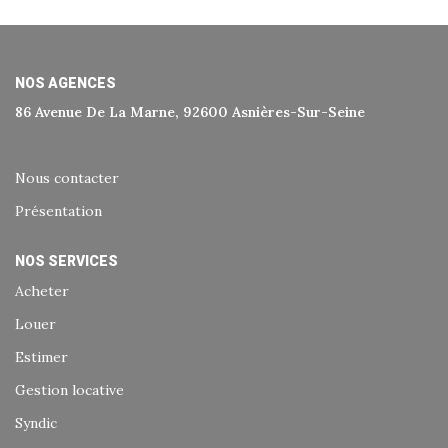
Historique
Nos Valeurs
Nous Rejoindre
NOS AGENCES
86 Avenue De La Marne, 92600 Asnières-Sur-Seine
Nos Actualités
Nous contacter
CONTACT
Présentation
EXTRANET
NOS SERVICES
Acheter
Extranet Syndic Et Gestion Locative
Louer
Extranet Vendeur/acquéreur
Estimer
Extranet Syndic Estale
Gestion locative
Syndic