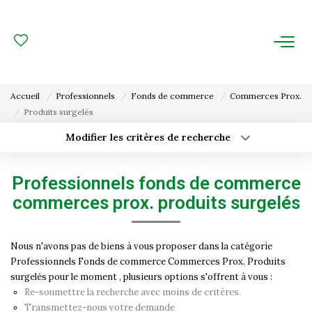
ACHAT
LOCATION
Accueil
Professionnels
Fonds de commerce
Commerces Prox.
Produits surgelés
ESTIMATION
Modifier les critères de recherche
Type de transaction
Localisation
FAIRE GÉRER
Acheter
Localisation
Professionnels fonds de commerce
Type de bien
Gestion Locative
Surface min
Sélectionnez...
commerces prox. produits surgelés
Gestion De Copropriété
Budget max
Plus de critères
Nous n'avons pas de biens à vous proposer dans la catégorie
Professionnels Fonds de commerce Commerces Prox. Produits
Créer une alerte
NOUS CONNAITRE
surgelés pour le moment , plusieurs options s'offrent à vous :
Re-soumettre la recherche avec moins de critères.
Nos Agences
Transmettez-nous votre demande