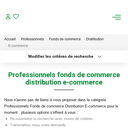
ACHAT
Accueil
Professionnels
Fonds de commerce
Distribution
LOCATION
E-commerce
Modifier les critères de recherche
ESTIMATION
Localisation
Type de transaction
Surface min
Professionnels fonds de commerce
Type de bien
FAIRE GÉRER
distribution e-commerce
Plus de critères
Budget max
Gestion Locative
Créer une alerte
Nous n'avons pas de biens à vous proposer dans la catégorie
Gestion De Copropriété
Professionnels Fonds de commerce Distribution E-commerce pour le
moment , plusieurs options s'offrent à vous :
Re-soumettre la recherche avec moins de critères.
NOUS CONNAITRE
Transmettez-nous votre demande