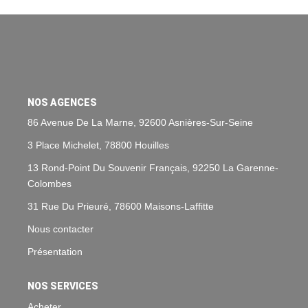
Nos Agences
Historique
Nos Valeurs
Nous Rejoindre
NOS AGENCES
Nos Actualités
86 Avenue De La Marne, 92600 Asnières-Sur-Seine
3 Place Michelet, 78800 Houilles
CONTACT
13 Rond-Point Du Souvenir Français, 92250 La Garenne-
Colombes
EXTRANET
31 Rue Du Prieuré, 78600 Maisons-Laffitte
Extranet Syndic Et Gestion Locative
Nous contacter
Extranet Vendeur/acquéreur
Présentation
Extranet Syndic Estale
NOS SERVICES
Acheter