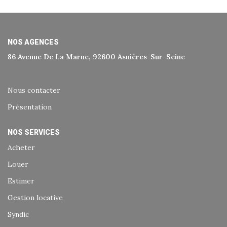
Historique
Nos Valeurs
Nous Rejoindre
NOS AGENCES
86 Avenue De La Marne, 92600 Asnières-Sur-Seine
Nos Actualités
Nous contacter
CONTACT
Présentation
EXTRANET
NOS SERVICES
Acheter
Extranet Syndic Et Gestion Locative
Louer
Extranet Vendeur/acquéreur
Estimer
Extranet Syndic Estale
Gestion locative
Syndic