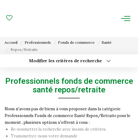
ACHAT
LOCATION
Accueil
Professionnels
Fonds de commerce
Santé
Repos/Retraite
ESTIMATION
Modifier les critères de recherche
Type de transaction
Localisation
FAIRE GÉRER
Acheter
Localisation
Professionnels fonds de commerce
Type de bien
Gestion Locative
Surface min
Sélectionnez...
santé repos/retraite
Gestion De Copropriété
Budget max
Plus de critères
Nous n'avons pas de biens à vous proposer dans la catégorie
Professionnels Fonds de commerce Santé Repos/Retraite pour le
Créer une alerte
NOUS CONNAITRE
moment , plusieurs options s'offrent à vous :
Re-soumettre la recherche avec moins de critères.
Nos Agences
Transmettez-nous votre demande