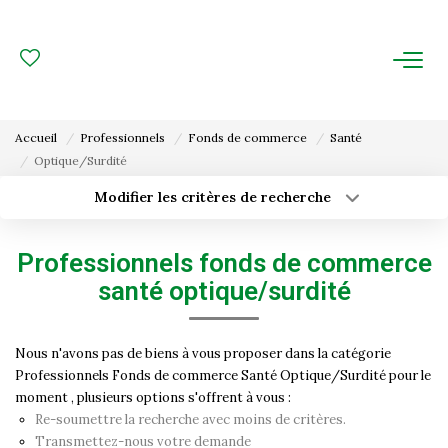
ACHAT
LOCATION
Accueil
Professionnels
Fonds de commerce
Santé
Optique/Surdité
ESTIMATION
Modifier les critères de recherche
Type de transaction
Localisation
FAIRE GÉRER
Acheter
Localisation
Professionnels fonds de commerce
Type de bien
Gestion Locative
Surface min
Sélectionnez...
santé optique/surdité
Gestion De Copropriété
Budget max
Plus de critères
Nous n'avons pas de biens à vous proposer dans la catégorie
Professionnels Fonds de commerce Santé Optique/Surdité pour le
Créer une alerte
NOUS CONNAITRE
moment , plusieurs options s'offrent à vous :
Re-soumettre la recherche avec moins de critères.
Nos Agences
Transmettez-nous votre demande