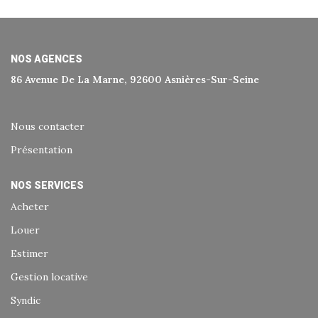
Historique
Nos Valeurs
Nous Rejoindre
NOS AGENCES
86 Avenue De La Marne, 92600 Asnières-Sur-Seine
3 Place Michelet, 78800 Houilles
Nos Actualités
Nous contacter
CONTACT
Présentation
EXTRANET
NOS SERVICES
Acheter
Extranet Syndic Et Gestion Locative
Louer
Extranet Vendeur/acquéreur
Estimer
Extranet Syndic Estale
Gestion locative
Syndic