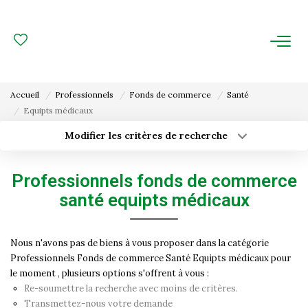
ACHAT
LOCATION
Accueil
Professionnels
Fonds de commerce
Santé
Equipts médicaux
ESTIMATION
Modifier les critères de recherche
Type de transaction
Localisation
FAIRE GÉRER
Acheter
Localisation
Professionnels fonds de commerce
Type de bien
Gestion Locative
Surface min
Sélectionnez...
santé equipts médicaux
Gestion De Copropriété
Budget max
Plus de critères
Nous n'avons pas de biens à vous proposer dans la catégorie
Professionnels Fonds de commerce Santé Equipts médicaux pour
Créer une alerte
NOUS CONNAITRE
le moment , plusieurs options s'offrent à vous :
Re-soumettre la recherche avec moins de critères.
Nos Agences
Transmettez-nous votre demande