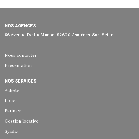
Historique
Nos Valeurs
Nous Rejoindre
NOS AGENCES
86 Avenue De La Marne, 92600 Asnières-Sur-Seine
Nos Actualités
Nous contacter
CONTACT
Présentation
EXTRANET
NOS SERVICES
Acheter
Extranet Syndic Et Gestion Locative
Louer
Extranet Vendeur/acquéreur
Estimer
Extranet Syndic Estale
Gestion locative
Syndic