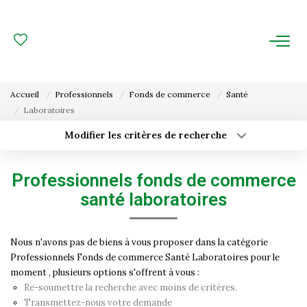
ACHAT
LOCATION
Accueil
Professionnels
Fonds de commerce
Santé
Laboratoires
ESTIMATION
Modifier les critères de recherche
Type de transaction
Localisation
FAIRE GÉRER
Acheter
Localisation
Professionnels fonds de commerce
Type de bien
Gestion Locative
Surface min
Sélectionnez...
santé laboratoires
Gestion De Copropriété
Budget max
Plus de critères
Nous n'avons pas de biens à vous proposer dans la catégorie
Professionnels Fonds de commerce Santé Laboratoires pour le
Créer une alerte
NOUS CONNAITRE
moment , plusieurs options s'offrent à vous :
Re-soumettre la recherche avec moins de critères.
Nos Agences
Transmettez-nous votre demande