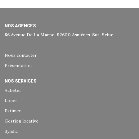
Historique
Nos Valeurs
Nous Rejoindre
NOS AGENCES
86 Avenue De La Marne, 92600 Asnières-Sur-Seine
Nos Actualités
Nous contacter
CONTACT
Présentation
EXTRANET
NOS SERVICES
Acheter
Extranet Syndic Et Gestion Locative
Louer
Extranet Vendeur/acquéreur
Estimer
Extranet Syndic Estale
Gestion locative
Syndic