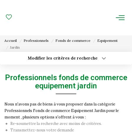
ACHAT
LOCATION
Accueil
Professionnels
Fonds de commerce
Equipement
Jardin
ESTIMATION
Modifier les critères de recherche
Type de transaction
Localisation
FAIRE GÉRER
Acheter
Localisation
Professionnels fonds de commerce
Type de bien
Gestion Locative
Surface min
Sélectionnez...
equipement jardin
Gestion De Copropriété
Budget max
Plus de critères
Nous n'avons pas de biens à vous proposer dans la catégorie
Professionnels Fonds de commerce Equipement Jardin pour le
Créer une alerte
NOUS CONNAITRE
moment , plusieurs options s'offrent à vous :
Re-soumettre la recherche avec moins de critères.
Nos Agences
Transmettez-nous votre demande