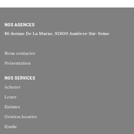
Historique
Nos Valeurs
Nous Rejoindre
NOS AGENCES
86 Avenue De La Marne, 92600 Asnières-Sur-Seine
Nos Actualités
Nous contacter
CONTACT
Présentation
EXTRANET
NOS SERVICES
Acheter
Extranet Syndic Et Gestion Locative
Louer
Extranet Vendeur/acquéreur
Estimer
Extranet Syndic Estale
Gestion locative
Syndic