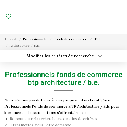
ACHAT
LOCATION
Accueil
Professionnels
Fonds de commerce
BTP
Architecture / B.E.
ESTIMATION
Modifier les critères de recherche
Type de transaction
Localisation
FAIRE GÉRER
Acheter
Localisation
Professionnels fonds de commerce
Type de bien
Gestion Locative
Surface min
Sélectionnez...
btp architecture / b.e.
Gestion De Copropriété
Budget max
Plus de critères
Nous n'avons pas de biens à vous proposer dans la catégorie
Professionnels Fonds de commerce BTP Architecture / B.E. pour
Créer une alerte
NOUS CONNAITRE
le moment , plusieurs options s'offrent à vous :
Re-soumettre la recherche avec moins de critères.
Nos Agences
Transmettez-nous votre demande