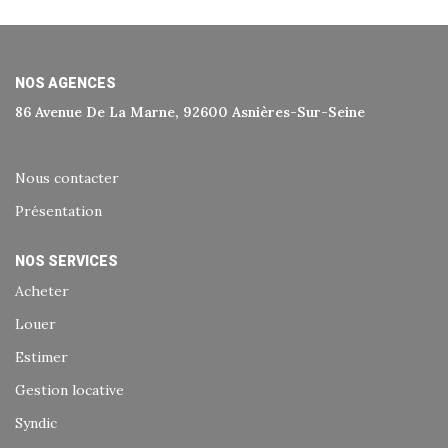
Historique
Nos Valeurs
Nous Rejoindre
NOS AGENCES
86 Avenue De La Marne, 92600 Asnières-Sur-Seine
Nos Actualités
Nous contacter
CONTACT
Présentation
EXTRANET
NOS SERVICES
Acheter
Extranet Syndic Et Gestion Locative
Louer
Extranet Vendeur/acquéreur
Estimer
Extranet Syndic Estale
Gestion locative
Syndic